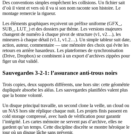
Des conventions simples empêchent les collisions. Un fichier sait
d’où il vient et vers où il va si son nom raconte son histoire. Le
montage remercie la rigueur.
Les éléments graphiques reçoivent un préfixe uniforme (GFX_,
SUB_, LUT_) et des dossiers par thème. Les versions majeures
changent de numéro à chaque pivot de structure (v1, v2…), les
mineures à chaque détail (v1.1, v1.2…). Un simple tableur suit date,
action, auteur, commentaire — une mémoire des choix qui évite les
retours en arrière hasardeux. Les plateformes de synchronisation
(Drive, Dropbox) se combinent à un export d’archives zippées pour
figer un état validé.
Sauvegardes 3-2-1: l’assurance anti-trous noirs
Trois copies, deux supports différents, une hors site: cette géométrie
dupliquée absorbe les aléas. Les sauvegardes planifiées valent plus
que la bonne volonté.
Un disque principal travaille, un second clone la veille, un cloud ou
un NAS hors site réplique chaque nuit. Les projets finis passent en
cold storage compressé, avec hash de vérification pour garantir
l’intégrité. Les cartes mémoire ne servent pas d’archive, elles ne
gardent qu’un temps. Cette discipline discrète se montre héroïque le
jour où un disque lâche sans prévenir.