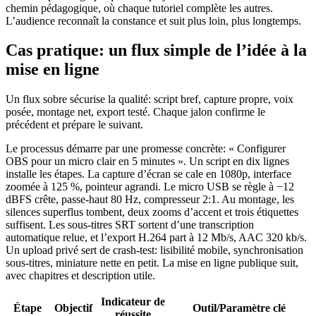
chemin pédagogique, où chaque tutoriel complète les autres.
L’audience reconnaît la constance et suit plus loin, plus longtemps.
Cas pratique: un flux simple de l’idée à la
mise en ligne
Un flux sobre sécurise la qualité: script bref, capture propre, voix
posée, montage net, export testé. Chaque jalon confirme le
précédent et prépare le suivant.
Le processus démarre par une promesse concrète: « Configurer
OBS pour un micro clair en 5 minutes ». Un script en dix lignes
installe les étapes. La capture d’écran se cale en 1080p, interface
zoomée à 125 %, pointeur agrandi. Le micro USB se règle à −12
dBFS crête, passe-haut 80 Hz, compresseur 2:1. Au montage, les
silences superflus tombent, deux zooms d’accent et trois étiquettes
suffisent. Les sous-titres SRT sortent d’une transcription
automatique relue, et l’export H.264 part à 12 Mb/s, AAC 320 kb/s.
Un upload privé sert de crash-test: lisibilité mobile, synchronisation
sous-titres, miniature nette en petit. La mise en ligne publique suit,
avec chapitres et description utile.
Indicateur de
Étape
Objectif
Outil/Paramètre clé
réussite