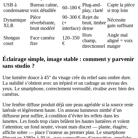
USB à
Bureau calme,
Plug-and-
Capte la pièce
60–180 €
condensateur
voix détaillée
play, clarté
si trop loin
Pièce
90–300 €
Rejet du
Dynamique
Nécessite
réverbérante,
(+
bruit, timbre
XLR
gain suffisant
bruit modéré
interface)
dense
Hors
Angle mal
Shotgun
Face caméra
120–350
champ,
aligné = voix
court
fixe
€
directionnel
maigre
Éclairage simple, image stable : comment y parvenir
sans studio ?
Une lumière douce à 45° du visage crée du relief sans ombre dure.
La stabilité s’obtient avec un trépied et un cadrage au niveau des
yeux. Le smartphone, correctement verrouillé, rivalise avec bien des
caméras.
Une fenêtre diffuse produit déjà une peau agréable si la source reste
latérale et légèrement haute. Un anneau lumineux nimbé d’un
diffuseur peut suffire, à condition d’éviter les reflets dans les
lunettes. Les fonds trop clairs brûlent les hautes lumières et volent
l’attention; un fond neutre, vivant mais discret — plante, étagère,
affiche sobre — place l’orateur au premier plan. Le smartphone
filmant en 1080p à 30 i/s, avec verrouillage d’exposition, empêche