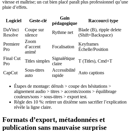
vitesse et maîtrise; un cut bien placé paraît plus professionnel qu’une
pluie d’effets.
Gain
Logiciel
Geste-clé
Raccourci type
pédagogique
DaVinci
Coupe sur
Blade (B), ripple delete
Rythme net
Resolve
silence
(Shift+Backspace)
Zoom
Premiere
Keyframes
d’accent
Focalisation
Pro
Échelle/Position
animé
Final Cut
Signalétique
Titles simples
T (Titles), Cmd+T
Pro
claire
Sous-titres
Accessibilité
CapCut
Auto captions
auto
rapide
Étapes de montage: dérush > coupe des hésitations >
alignement audio > titres > accents/zooms > équilibrage
couleurs/sons > sous-titres > export test.
Règle des 10 %: retirer un dixième sans sacrifier l’explication
révèle la ligne claire.
Formats d’export, métadonnées et
publication sans mauvaise surprise