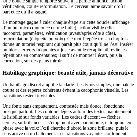
Une boucle simple remporte souvent la partie: annonce, action,
vérification, courte reformulation. Le cerveau aime savoir d’où il
part et ce qu’il a gagné.
Le montage gagne à caler chaque étape sur cette boucle: affichage
d’un but micro (annoncé en une bulle), action visible (clic,
raccourci, paramètre), vérification (avant/après côte à côte),
reformulation (étiquette ou voix). Ce motif répété trois à cinq fois
donne un tutoriel respirant qui paraît plus court qu’il ne l’est. Insérer
un bloc « erreurs fréquentes » juste avant le récapitulatif évite les
répétitions en commentaires; il suffit de montrer l’écart, puis la
correction, sur des plans miroir.
Habillage graphique: beauté utile, jamais décorative
Un habillage discret amplifie la clarté. Les typos simples, une palette
courte et des repères cohérents évitent la cacophonie visuelle. Les
transitions restent invisibles.
Une fonte sans empattement, contrastée mais douce, fonctionne
presque partout. Les contours légers autour des textes maintiennent
la lisibilité sur fonds variables. Les cadres d’accent — flèches,
cercles, surbrillance — s’emploient avec parcimonie, et toujours en
phase avec la voix: l’œil cherche d’abord la zone brillante, puis le
sens arrive en un battement. Les transitions voyantes confondent