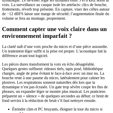
dynamique. Le de-esser règle les sifflantes entre 5 et 8 kHz selon la
voix. La surveillance au casque isole les artefacts: clics de bouche,
frottements, réverb trop présente. En capture, viser des crêtes autour
de −12 dBFS laisse une marge de sécurité; l’augmentation finale du
volume se fera au montage, proprement.
Comment capter une voix claire dans un
environnement imparfait ?
La clarté naît d’une voix proche du micro et d’une pièce assourdie.
Un traitement léger suffit si la prise est propre. L’acoustique fait la
différence avant tout logiciel.
Les pièces dures transforment la voix en écho désagréable.
Quelques gestes suffisent: rideaux tirés, tapis posé, bibliothèque
chargée, angle de prise évitant le face-à-face avec un mur nu. La
bouche reste à une paume du micro, latéralement pour calmer les
plosives. Les respirations sonnent naturelles dès lors que la
dynamique n’est pas écrasée. Un gate trop sévère coupe les fins de
phrases, un expander léger se montre plus musical. Les praticiens
préparent un « silence » de quelques secondes au début: ce bruit de
fond servira à la réduction de bruit s’il faut nettoyer ensuite.
Éteindre clim et PC bruyants, éloigner la tour du micro si