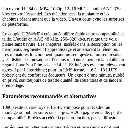
Un export H.264 en MP4, 1080p, 12–16 Mb/s et audio AAC 320
kb/s couvre l’essentiel. Les métadonnées, la miniature et les
chapitres pèsent autant que la vidéo. Un test court évite les surprises
de plateforme.
Le couple H.264/MP4 crée un équilibre fiable entre compatibilité et
taille. L’audio en AAC 48 kHz, 256–320 kb/s, restitue une voix
pleine sans bavure. Les chapitres, insérés dans la description ou les
marqueurs, segmentent l’apprentissage et améliorent la rétention.
Les miniatures fonctionnent quand un seul geste ou un seul résultat
y est lisible; les mosaïques d’écrans miniatures perdent la bataille du
regard. Pour YouTube, viser −14 LUFS intégrés évite un relèvement
agressif par l’algorithme; pour un LMS fermé, −16 à −18 LUFS
préservent du confort sur écouteurs. Un export d’une minute, publié
en privé, sert toujours de test de qualité, de sous-titres et de ladders
d’encodage.
Paramètres recommandés et alternatives
1080p reste la voie royale. La 4K s’impose pour recadrer au
montage ou publier sur écrans larges. H.265 gagne en taille, perd en
compatibilité. ProRes accélère la postproduction, pas la diffusion.
Les équipes qui alternent capture d’écran et face caméra profitent