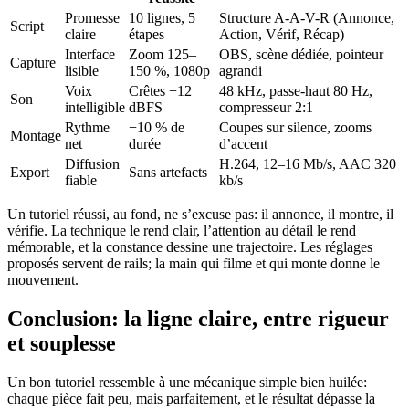
Promesse
10 lignes, 5
Structure A-A-V-R (Annonce,
Script
claire
étapes
Action, Vérif, Récap)
Interface
Zoom 125–
OBS, scène dédiée, pointeur
Capture
lisible
150 %, 1080p
agrandi
Voix
Crêtes −12
48 kHz, passe-haut 80 Hz,
Son
intelligible
dBFS
compresseur 2:1
Rythme
−10 % de
Coupes sur silence, zooms
Montage
net
durée
d’accent
Diffusion
H.264, 12–16 Mb/s, AAC 320
Export
Sans artefacts
fiable
kb/s
Un tutoriel réussi, au fond, ne s’excuse pas: il annonce, il montre, il
vérifie. La technique le rend clair, l’attention au détail le rend
mémorable, et la constance dessine une trajectoire. Les réglages
proposés servent de rails; la main qui filme et qui monte donne le
mouvement.
Conclusion: la ligne claire, entre rigueur
et souplesse
Un bon tutoriel ressemble à une mécanique simple bien huilée:
chaque pièce fait peu, mais parfaitement, et le résultat dépasse la