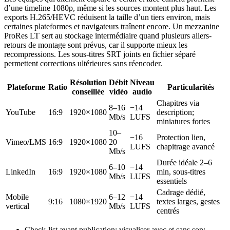
d’une timeline 1080p, même si les sources montent plus haut. Les
exports H.265/HEVC réduisent la taille d’un tiers environ, mais
certaines plateformes et navigateurs traînent encore. Un mezzanine
ProRes LT sert au stockage intermédiaire quand plusieurs allers-
retours de montage sont prévus, car il supporte mieux les
recompressions. Les sous-titres SRT joints en fichier séparé
permettent corrections ultérieures sans réencoder.
Résolution
Débit
Niveau
Plateforme
Ratio
Particularités
conseillée
vidéo
audio
Chapitres via
8–16
−14
YouTube
16:9
1920×1080
description;
Mb/s
LUFS
miniatures fortes
10–
−16
Protection lien,
Vimeo/LMS
16:9
1920×1080
20
LUFS
chapitrage avancé
Mb/s
Durée idéale 2–6
6–10
−14
LinkedIn
16:9
1920×1080
min, sous-titres
Mb/s
LUFS
essentiels
Cadrage dédié,
Mobile
6–12
−14
9:16
1080×1920
textes larges, gestes
vertical
Mb/s
LUFS
centrés
Check-list avant publication: visualiser avec et sans son;