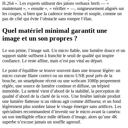
H.264 ». Les experts utilisent des jalons verbaux brefs — «
maintenant », « ensuite », « vérifier » —, soigneusement alignés sur
les coupes, si bien que la cadence reste ferme et souple, comme un
pas de côté qui évite l’obstacle sans rompre l’élan.
Quel matériel minimal garantit une
image et un son propres ?
Le son prime, l’image suit. Un micro fiable, une lumière douce et un
support stable suffisent à franchir le seuil de qualité qui inspire
confiance. Le reste affine, mais n’est pas vital au départ.
Le point d’équilibre se trouve souvent dans une trousse légère: un
micro cravate filaire correct ou un micro USB posé près de la
bouche, un smartphone récent ou une webcam 1080p proprement
réglée, une source de lumière continue et diffuse, un trépied
immobile. La netteté vient d’abord de la stabilité, la perception de
qualité d’abord de la clarté de la voix. Une fenêtre latérale produit
une lumière flatteuse si un rideau agit comme diffuseur, et un fond
légèrement plus sombre laisse le visage émerger sans artifices. Les
spécialistes recommandent d’investir sur le micro avant la caméra:
un son intelligible efface mille défauts d’image, alors qu’une 4K
superbe n’excuse jamais un souffle agressif.