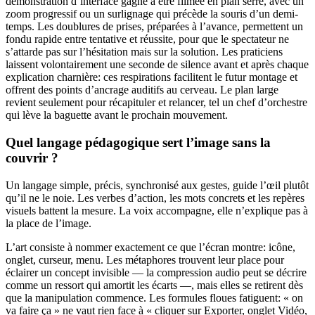
démonstration d’interface gagne à être filmée en plan serré, avec un
zoom progressif ou un surlignage qui précède la souris d’un demi-
temps. Les doublures de prises, préparées à l’avance, permettent un
fondu rapide entre tentative et réussite, pour que le spectateur ne
s’attarde pas sur l’hésitation mais sur la solution. Les praticiens
laissent volontairement une seconde de silence avant et après chaque
explication charnière: ces respirations facilitent le futur montage et
offrent des points d’ancrage auditifs au cerveau. Le plan large
revient seulement pour récapituler et relancer, tel un chef d’orchestre
qui lève la baguette avant le prochain mouvement.
Quel langage pédagogique sert l’image sans la
couvrir ?
Un langage simple, précis, synchronisé aux gestes, guide l’œil plutôt
qu’il ne le noie. Les verbes d’action, les mots concrets et les repères
visuels battent la mesure. La voix accompagne, elle n’explique pas à
la place de l’image.
L’art consiste à nommer exactement ce que l’écran montre: icône,
onglet, curseur, menu. Les métaphores trouvent leur place pour
éclairer un concept invisible — la compression audio peut se décrire
comme un ressort qui amortit les écarts —, mais elles se retirent dès
que la manipulation commence. Les formules floues fatiguent: « on
va faire ça » ne vaut rien face à « cliquer sur Exporter, onglet Vidéo,