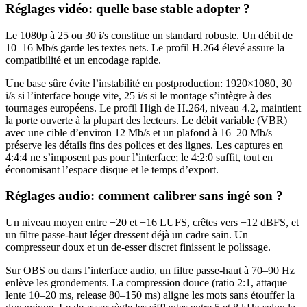
Réglages vidéo: quelle base stable adopter ?
Le 1080p à 25 ou 30 i/s constitue un standard robuste. Un débit de
10–16 Mb/s garde les textes nets. Le profil H.264 élevé assure la
compatibilité et un encodage rapide.
Une base sûre évite l’instabilité en postproduction: 1920×1080, 30
i/s si l’interface bouge vite, 25 i/s si le montage s’intègre à des
tournages européens. Le profil High de H.264, niveau 4.2, maintient
la porte ouverte à la plupart des lecteurs. Le débit variable (VBR)
avec une cible d’environ 12 Mb/s et un plafond à 16–20 Mb/s
préserve les détails fins des polices et des lignes. Les captures en
4:4:4 ne s’imposent pas pour l’interface; le 4:2:0 suffit, tout en
économisant l’espace disque et le temps d’export.
Réglages audio: comment calibrer sans ingé son ?
Un niveau moyen entre −20 et −16 LUFS, crêtes vers −12 dBFS, et
un filtre passe-haut léger dressent déjà un cadre sain. Un
compresseur doux et un de-esser discret finissent le polissage.
Sur OBS ou dans l’interface audio, un filtre passe-haut à 70–90 Hz
enlève les grondements. La compression douce (ratio 2:1, attaque
lente 10–20 ms, release 80–150 ms) aligne les mots sans étouffer la