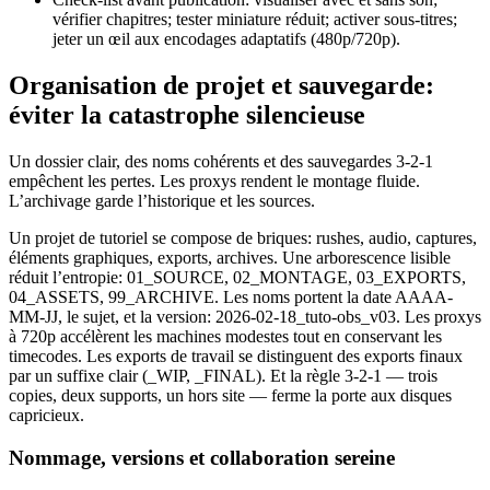
vérifier chapitres; tester miniature réduit; activer sous-titres;
jeter un œil aux encodages adaptatifs (480p/720p).
Organisation de projet et sauvegarde:
éviter la catastrophe silencieuse
Un dossier clair, des noms cohérents et des sauvegardes 3-2-1
empêchent les pertes. Les proxys rendent le montage fluide.
L’archivage garde l’historique et les sources.
Un projet de tutoriel se compose de briques: rushes, audio, captures,
éléments graphiques, exports, archives. Une arborescence lisible
réduit l’entropie: 01_SOURCE, 02_MONTAGE, 03_EXPORTS,
04_ASSETS, 99_ARCHIVE. Les noms portent la date AAAA-
MM-JJ, le sujet, et la version: 2026-02-18_tuto-obs_v03. Les proxys
à 720p accélèrent les machines modestes tout en conservant les
timecodes. Les exports de travail se distinguent des exports finaux
par un suffixe clair (_WIP, _FINAL). Et la règle 3-2-1 — trois
copies, deux supports, un hors site — ferme la porte aux disques
capricieux.
Nommage, versions et collaboration sereine