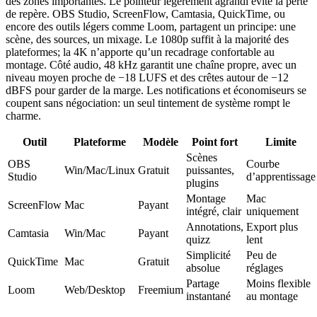
des zones importantes. Le pointeur légèrement agrandi évite la perte
de repère. OBS Studio, ScreenFlow, Camtasia, QuickTime, ou
encore des outils légers comme Loom, partagent un principe: une
scène, des sources, un mixage. Le 1080p suffit à la majorité des
plateformes; la 4K n’apporte qu’un recadrage confortable au
montage. Côté audio, 48 kHz garantit une chaîne propre, avec un
niveau moyen proche de −18 LUFS et des crêtes autour de −12
dBFS pour garder de la marge. Les notifications et économiseurs se
coupent sans négociation: un seul tintement de système rompt le
charme.
Outil
Plateforme
Modèle
Point fort
Limite
Scènes
OBS
Courbe
Win/Mac/Linux
Gratuit
puissantes,
Studio
d’apprentissage
plugins
Montage
Mac
ScreenFlow
Mac
Payant
intégré, clair
uniquement
Annotations,
Export plus
Camtasia
Win/Mac
Payant
quizz
lent
Simplicité
Peu de
QuickTime
Mac
Gratuit
absolue
réglages
Partage
Moins flexible
Loom
Web/Desktop
Freemium
instantané
au montage