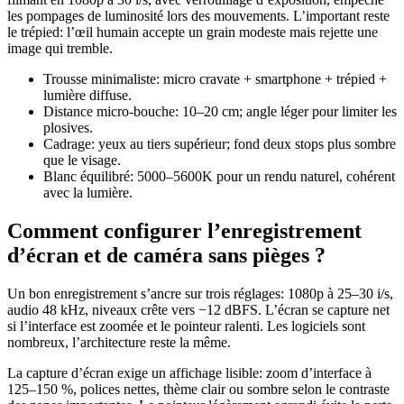
les pompages de luminosité lors des mouvements. L’important reste
le trépied: l’œil humain accepte un grain modeste mais rejette une
image qui tremble.
Trousse minimaliste: micro cravate + smartphone + trépied +
lumière diffuse.
Distance micro-bouche: 10–20 cm; angle léger pour limiter les
plosives.
Cadrage: yeux au tiers supérieur; fond deux stops plus sombre
que le visage.
Blanc équilibré: 5000–5600K pour un rendu naturel, cohérent
avec la lumière.
Comment configurer l’enregistrement
d’écran et de caméra sans pièges ?
Un bon enregistrement s’ancre sur trois réglages: 1080p à 25–30 i/s,
audio 48 kHz, niveaux crête vers −12 dBFS. L’écran se capture net
si l’interface est zoomée et le pointeur ralenti. Les logiciels sont
nombreux, l’architecture reste la même.
La capture d’écran exige un affichage lisible: zoom d’interface à
125–150 %, polices nettes, thème clair ou sombre selon le contraste