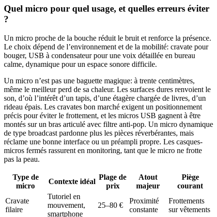
Quel micro pour quel usage, et quelles erreurs éviter
?
Un micro proche de la bouche réduit le bruit et renforce la présence.
Le choix dépend de l’environnement et de la mobilité: cravate pour
bouger, USB à condensateur pour une voix détaillée en bureau
calme, dynamique pour un espace sonore difficile.
Un micro n’est pas une baguette magique: à trente centimètres,
même le meilleur perd de sa chaleur. Les surfaces dures renvoient le
son, d’où l’intérêt d’un tapis, d’une étagère chargée de livres, d’un
rideau épais. Les cravates bon marché exigent un positionnement
précis pour éviter le frottement, et les micros USB gagnent à être
montés sur un bras articulé avec filtre anti-pop. Un micro dynamique
de type broadcast pardonne plus les pièces réverbérantes, mais
réclame une bonne interface ou un préampli propre. Les casques-
micros fermés rassurent en monitoring, tant que le micro ne frotte
pas la peau.
Type de
Plage de
Atout
Piège
Contexte idéal
micro
prix
majeur
courant
Tutoriel en
Cravate
Proximité
Frottements
mouvement,
25–80 €
filaire
constante
sur vêtements
smartphone