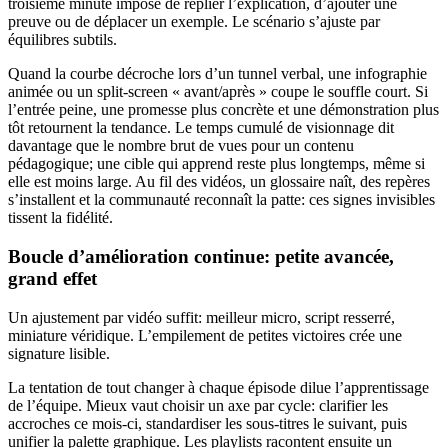
troisième minute impose de replier l’explication, d’ajouter une
preuve ou de déplacer un exemple. Le scénario s’ajuste par
équilibres subtils.
Quand la courbe décroche lors d’un tunnel verbal, une infographie
animée ou un split-screen « avant/après » coupe le souffle court. Si
l’entrée peine, une promesse plus concrète et une démonstration plus
tôt retournent la tendance. Le temps cumulé de visionnage dit
davantage que le nombre brut de vues pour un contenu
pédagogique; une cible qui apprend reste plus longtemps, même si
elle est moins large. Au fil des vidéos, un glossaire naît, des repères
s’installent et la communauté reconnaît la patte: ces signes invisibles
tissent la fidélité.
Boucle d’amélioration continue: petite avancée,
grand effet
Un ajustement par vidéo suffit: meilleur micro, script resserré,
miniature véridique. L’empilement de petites victoires crée une
signature lisible.
La tentation de tout changer à chaque épisode dilue l’apprentissage
de l’équipe. Mieux vaut choisir un axe par cycle: clarifier les
accroches ce mois-ci, standardiser les sous-titres le suivant, puis
unifier la palette graphique. Les playlists racontent ensuite un