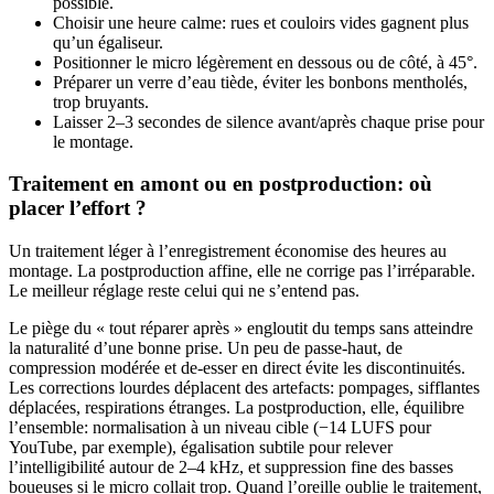
possible.
Choisir une heure calme: rues et couloirs vides gagnent plus
qu’un égaliseur.
Positionner le micro légèrement en dessous ou de côté, à 45°.
Préparer un verre d’eau tiède, éviter les bonbons mentholés,
trop bruyants.
Laisser 2–3 secondes de silence avant/après chaque prise pour
le montage.
Traitement en amont ou en postproduction: où
placer l’effort ?
Un traitement léger à l’enregistrement économise des heures au
montage. La postproduction affine, elle ne corrige pas l’irréparable.
Le meilleur réglage reste celui qui ne s’entend pas.
Le piège du « tout réparer après » engloutit du temps sans atteindre
la naturalité d’une bonne prise. Un peu de passe-haut, de
compression modérée et de-esser en direct évite les discontinuités.
Les corrections lourdes déplacent des artefacts: pompages, sifflantes
déplacées, respirations étranges. La postproduction, elle, équilibre
l’ensemble: normalisation à un niveau cible (−14 LUFS pour
YouTube, par exemple), égalisation subtile pour relever
l’intelligibilité autour de 2–4 kHz, et suppression fine des basses
boueuses si le micro collait trop. Quand l’oreille oublie le traitement,