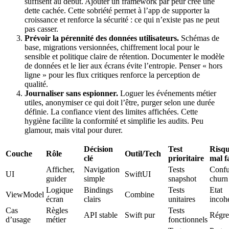
suffisent au début. Ajouter un framework par peur crée une
dette cachée. Cette sobriété permet à l’app de supporter la
croissance et renforce la sécurité : ce qui n’existe pas ne peut
pas casser.
Prévoir la pérennité des données utilisateurs.
Schémas de
base, migrations versionnées, chiffrement local pour le
sensible et politique claire de rétention. Documenter le modèle
de données et le lier aux écrans évite l’entropie. Penser « hors
ligne » pour les flux critiques renforce la perception de
qualité.
Journaliser sans espionner.
Loguer les événements métier
utiles, anonymiser ce qui doit l’être, purger selon une durée
définie. La confiance vient des limites affichées. Cette
hygiène facilite la conformité et simplifie les audits. Peu
glamour, mais vital pour durer.
Décision
Test
Risqu
Couche
Rôle
Outil/Tech
clé
prioritaire
mal f
Afficher,
Navigation
Tests
Confu
UI
SwiftUI
guider
simple
snapshot
churn
Logique
Bindings
Tests
Etat
ViewModel
Combine
écran
clairs
unitaires
incoh
Cas
Règles
Tests
API stable
Swift pur
Régre
d’usage
métier
fonctionnels