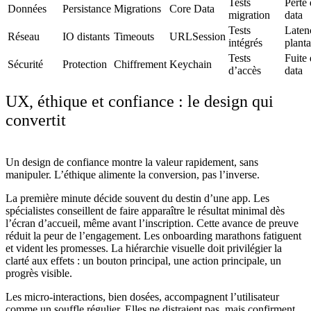
Tests
Perte
Données
Persistance
Migrations
Core Data
migration
data
Tests
Laten
Réseau
IO distants
Timeouts
URLSession
intégrés
plant
Tests
Fuite
Sécurité
Protection
Chiffrement
Keychain
d’accès
data
UX, éthique et confiance : le design qui
convertit
Un design de confiance montre la valeur rapidement, sans
manipuler. L’éthique alimente la conversion, pas l’inverse.
La première minute décide souvent du destin d’une app. Les
spécialistes conseillent de faire apparaître le résultat minimal dès
l’écran d’accueil, même avant l’inscription. Cette avance de preuve
réduit la peur de l’engagement. Les onboarding marathons fatiguent
et vident les promesses. La hiérarchie visuelle doit privilégier la
clarté aux effets : un bouton principal, une action principale, un
progrès visible.
Les micro-interactions, bien dosées, accompagnent l’utilisateur
comme un souffle régulier. Elles ne distraient pas, mais confirment,