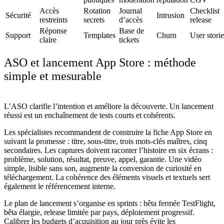
Accès
Rotation
Journal
Checklist
Sécurité
Intrusion
restreints
secrets
d’accès
release
Réponse
Base de
Support
Templates
Churn
User storie
claire
tickets
ASO et lancement App Store : méthode
simple et mesurable
L’ASO clarifie l’intention et améliore la découverte. Un lancement
réussi est un enchaînement de tests courts et cohérents.
Les spécialistes recommandent de construire la fiche App Store en
suivant la promesse : titre, sous-titre, trois mots-clés maîtres, cinq
secondaires. Les captures doivent raconter l’histoire en six écrans :
problème, solution, résultat, preuve, appel, garantie. Une vidéo
simple, lisible sans son, augmente la conversion de curiosité en
téléchargement. La cohérence des éléments visuels et textuels sert
également le référencement interne.
Le plan de lancement s’organise en sprints : bêta fermée TestFlight,
bêta élargie, release limitée par pays, déploiement progressif.
Calibrer les budgets d’acquisition au jour près évite les