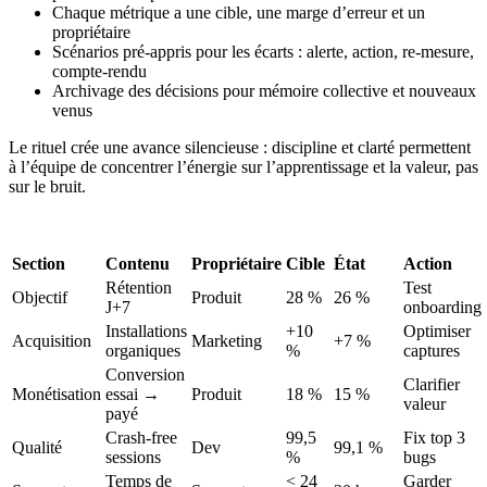
Chaque métrique a une cible, une marge d’erreur et un
propriétaire
Scénarios pré-appris pour les écarts : alerte, action, re-mesure,
compte-rendu
Archivage des décisions pour mémoire collective et nouveaux
venus
Le rituel crée une avance silencieuse : discipline et clarté permettent
à l’équipe de concentrer l’énergie sur l’apprentissage et la valeur, pas
sur le bruit.
Section
Contenu
Propriétaire
Cible
État
Action
Rétention
Test
Objectif
Produit
28 %
26 %
J+7
onboarding
Installations
+10
Optimiser
Acquisition
Marketing
+7 %
organiques
%
captures
Conversion
Clarifier
Monétisation
essai →
Produit
18 %
15 %
valeur
payé
Crash‑free
99,5
Fix top 3
Qualité
Dev
99,1 %
sessions
%
bugs
Temps de
< 24
Garder