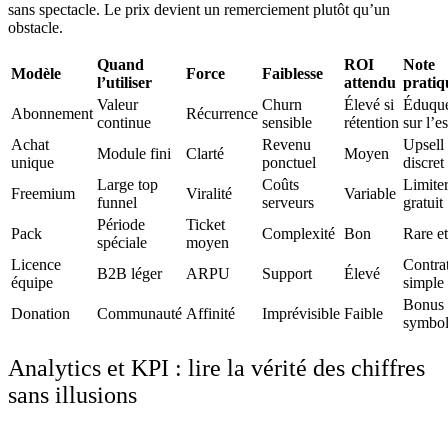
sans spectacle. Le prix devient un remerciement plutôt qu’un
obstacle.
Quand
ROI
Note
Modèle
Force
Faiblesse
l’utiliser
attendu
pratiq
Valeur
Churn
Élevé si
Éduqu
Abonnement
Récurrence
continue
sensible
rétention
sur l’e
Achat
Revenu
Upsell
Module fini
Clarté
Moyen
unique
ponctuel
discret
Large top
Coûts
Limite
Freemium
Viralité
Variable
funnel
serveurs
gratuit
Période
Ticket
Pack
Complexité
Bon
Rare et
spéciale
moyen
Licence
Contra
B2B léger
ARPU
Support
Élevé
équipe
simple
Bonus
Donation
Communauté
Affinité
Imprévisible
Faible
symbol
Analytics et KPI : lire la vérité des chiffres
sans illusions