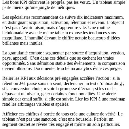
Les bons KPI décrivent le progrès, pas les vœux. Un tableau simple
parle mieux qu’une jungle de métriques.
Les spécialistes recommandent de suivre dix indicateurs maximum,
en distinguant acquisition, activation, rétention et revenu. L’objectif
n’est pas d’avoir raison, mais d’apprendre vite. Une routine
hebdomadaire avec le même tableau expose les tendances sans
maquillage. L’humilité devant le chiffre nettoie beaucoup d’idées
brillantes mais inutiles.
La granularité compte : segmenter par source d’acquisition, version,
pays, appareil. C’est dans ces détails que se cachent les vraies
opportunités. Sans définition stable des événements, la comparaison
devient illusoire. Documenter le schéma analytics évite ces pièges.
Relier les KPI aux décisions pré-engagées accélère l’action : si la
rétention J+1 passe sous un seuil, déclencher un test d’onboarding ;
si la conversion chute, revoir la promesse d’écran ; si les crashs
dépassent un niveau, geler certaines fonctionnalités. Une alerte
simple par email suffit, si elle est suivie. Lier les KPI à une roadmap
rend les arbitrages visibles et apaisés.
Afficher ces chiffres à portée de tous crée une culture de vérité. Le
tableau n’est pas une sanction, c’est une boussole. Parfois, un
segment discret se révèle très engagé et mérite un soin particulier.