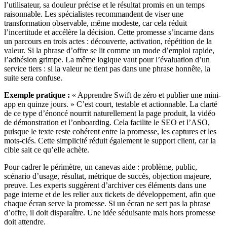
l’utilisateur, sa douleur précise et le résultat promis en un temps
raisonnable. Les spécialistes recommandent de viser une
transformation observable, même modeste, car cela réduit
l’incertitude et accélère la décision. Cette promesse s’incarne dans
un parcours en trois actes : découverte, activation, répétition de la
valeur. Si la phrase d’offre se lit comme un mode d’emploi rapide,
l’adhésion grimpe. La même logique vaut pour l’évaluation d’un
service tiers : si la valeur ne tient pas dans une phrase honnête, la
suite sera confuse.
Exemple pratique :
« Apprendre Swift de zéro et publier une mini-
app en quinze jours. » C’est court, testable et actionnable. La clarté
de ce type d’énoncé nourrit naturellement la page produit, la vidéo
de démonstration et l’onboarding. Cela facilite le SEO et l’ASO,
puisque le texte reste cohérent entre la promesse, les captures et les
mots-clés. Cette simplicité réduit également le support client, car la
cible sait ce qu’elle achète.
Pour cadrer le périmètre, un canevas aide : problème, public,
scénario d’usage, résultat, métrique de succès, objection majeure,
preuve. Les experts suggèrent d’archiver ces éléments dans une
page interne et de les relier aux tickets de développement, afin que
chaque écran serve la promesse. Si un écran ne sert pas la phrase
d’offre, il doit disparaître. Une idée séduisante mais hors promesse
doit attendre.