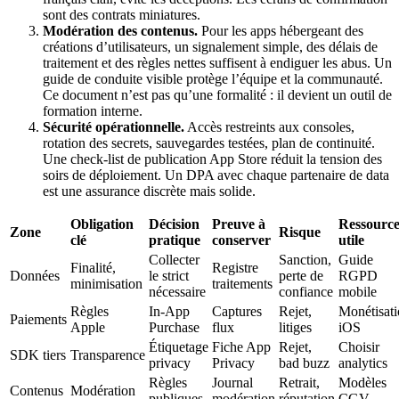
sont des contrats miniatures.
Modération des contenus.
Pour les apps hébergeant des
créations d’utilisateurs, un signalement simple, des délais de
traitement et des règles nettes suffisent à endiguer les abus. Un
guide de conduite visible protège l’équipe et la communauté.
Ce document n’est pas qu’une formalité : il devient un outil de
formation interne.
Sécurité opérationnelle.
Accès restreints aux consoles,
rotation des secrets, sauvegardes testées, plan de continuité.
Une check-list de publication App Store réduit la tension des
soirs de déploiement. Un DPA avec chaque partenaire de data
est une assurance discrète mais solide.
Obligation
Décision
Preuve à
Ressourc
Zone
Risque
clé
pratique
conserver
utile
Collecter
Sanction,
Guide
Finalité,
Registre
Données
le strict
perte de
RGPD
minimisation
traitements
nécessaire
confiance
mobile
Règles
In‑App
Captures
Rejet,
Monétisat
Paiements
Apple
Purchase
flux
litiges
iOS
Étiquetage
Fiche App
Rejet,
Choisir
SDK tiers
Transparence
privacy
Privacy
bad buzz
analytics
Règles
Journal
Retrait,
Modèles
Contenus
Modération
publiques
modération
réputation
CGV