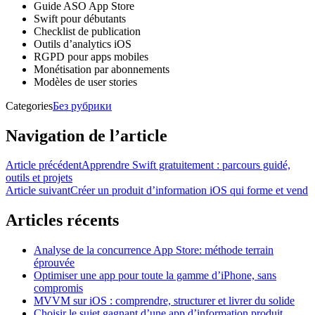
Guide ASO App Store
Swift pour débutants
Checklist de publication
Outils d’analytics iOS
RGPD pour apps mobiles
Monétisation par abonnements
Modèles de user stories
Categories
Без рубрики
Navigation de l’article
Article précédent
Apprendre Swift gratuitement : parcours guidé,
outils et projets
Article suivant
Créer un produit d’information iOS qui forme et vend
Articles récents
Analyse de la concurrence App Store: méthode terrain
éprouvée
Optimiser une app pour toute la gamme d’iPhone, sans
compromis
MVVM sur iOS : comprendre, structurer et livrer du solide
Choisir le sujet gagnant d’une app d’information produit